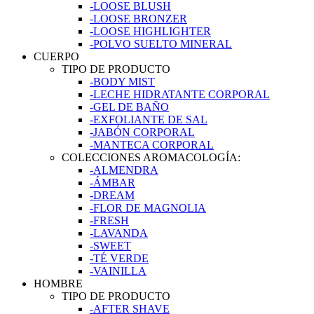
-LOOSE BLUSH
-LOOSE BRONZER
-LOOSE HIGHLIGHTER
-POLVO SUELTO MINERAL
CUERPO
TIPO DE PRODUCTO
-BODY MIST
-LECHE HIDRATANTE CORPORAL
-GEL DE BAÑO
-EXFOLIANTE DE SAL
-JABÓN CORPORAL
-MANTECA CORPORAL
COLECCIONES AROMACOLOGÍA:
-ALMENDRA
-ÁMBAR
-DREAM
-FLOR DE MAGNOLIA
-FRESH
-LAVANDA
-SWEET
-TÉ VERDE
-VAINILLA
HOMBRE
TIPO DE PRODUCTO
-AFTER SHAVE