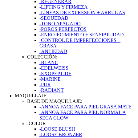
-REGENERAR
-LIFTING Y FIRMEZA
-LÍNEAS DE EXPRESIÓN + ARRUGAS
-SEQUEDAD
-TONO APAGADO
-POROS PERFECTOS
-ENROJECIMIENTO + SENSIBILIDAD
-CONTROL DE IMPERFECCIONES +
GRASA
-ANTIEDAD
COLECCIÓN:
-BLANC
-EDELWEISS
-EXOPEPTIDE
-MARINE
-PUR
-RADIANT
MAQUILLAJE
BASE DE MAQUILLAJE:
-ANNOA FACE PARA PIEL GRASA MATE
-ANNOA FACE PARA PIEL NORMAL A
SECA GLOW
-COLOR
-LOOSE BLUSH
-LOOSE BRONZER