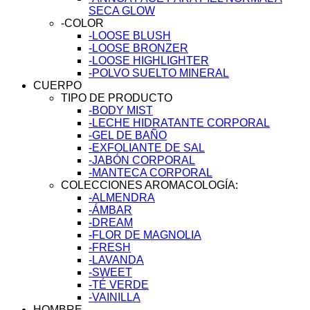
SECA GLOW
-COLOR
-LOOSE BLUSH
-LOOSE BRONZER
-LOOSE HIGHLIGHTER
-POLVO SUELTO MINERAL
CUERPO
TIPO DE PRODUCTO
-BODY MIST
-LECHE HIDRATANTE CORPORAL
-GEL DE BAÑO
-EXFOLIANTE DE SAL
-JABÓN CORPORAL
-MANTECA CORPORAL
COLECCIONES AROMACOLOGÍA:
-ALMENDRA
-ÁMBAR
-DREAM
-FLOR DE MAGNOLIA
-FRESH
-LAVANDA
-SWEET
-TÉ VERDE
-VAINILLA
HOMBRE