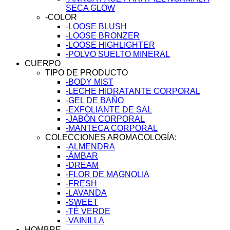
SECA GLOW
-COLOR
-LOOSE BLUSH
-LOOSE BRONZER
-LOOSE HIGHLIGHTER
-POLVO SUELTO MINERAL
CUERPO
TIPO DE PRODUCTO
-BODY MIST
-LECHE HIDRATANTE CORPORAL
-GEL DE BAÑO
-EXFOLIANTE DE SAL
-JABÓN CORPORAL
-MANTECA CORPORAL
COLECCIONES AROMACOLOGÍA:
-ALMENDRA
-ÁMBAR
-DREAM
-FLOR DE MAGNOLIA
-FRESH
-LAVANDA
-SWEET
-TÉ VERDE
-VAINILLA
HOMBRE