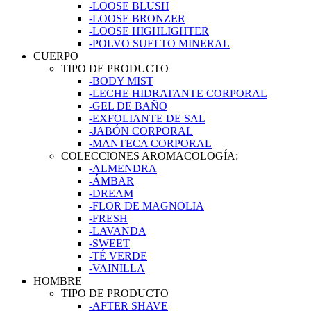
-LOOSE BLUSH
-LOOSE BRONZER
-LOOSE HIGHLIGHTER
-POLVO SUELTO MINERAL
CUERPO
TIPO DE PRODUCTO
-BODY MIST
-LECHE HIDRATANTE CORPORAL
-GEL DE BAÑO
-EXFOLIANTE DE SAL
-JABÓN CORPORAL
-MANTECA CORPORAL
COLECCIONES AROMACOLOGÍA:
-ALMENDRA
-ÁMBAR
-DREAM
-FLOR DE MAGNOLIA
-FRESH
-LAVANDA
-SWEET
-TÉ VERDE
-VAINILLA
HOMBRE
TIPO DE PRODUCTO
-AFTER SHAVE