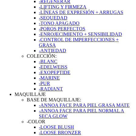
-REGENERAR
-LIFTING Y FIRMEZA
-LÍNEAS DE EXPRESIÓN + ARRUGAS
-SEQUEDAD
-TONO APAGADO
-POROS PERFECTOS
-ENROJECIMIENTO + SENSIBILIDAD
-CONTROL DE IMPERFECCIONES +
GRASA
-ANTIEDAD
COLECCIÓN:
-BLANC
-EDELWEISS
-EXOPEPTIDE
-MARINE
-PUR
-RADIANT
MAQUILLAJE
BASE DE MAQUILLAJE:
-ANNOA FACE PARA PIEL GRASA MATE
-ANNOA FACE PARA PIEL NORMAL A
SECA GLOW
-COLOR
-LOOSE BLUSH
-LOOSE BRONZER