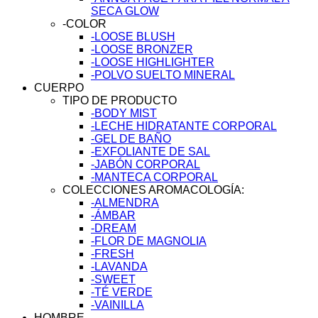
SECA GLOW
-COLOR
-LOOSE BLUSH
-LOOSE BRONZER
-LOOSE HIGHLIGHTER
-POLVO SUELTO MINERAL
CUERPO
TIPO DE PRODUCTO
-BODY MIST
-LECHE HIDRATANTE CORPORAL
-GEL DE BAÑO
-EXFOLIANTE DE SAL
-JABÓN CORPORAL
-MANTECA CORPORAL
COLECCIONES AROMACOLOGÍA:
-ALMENDRA
-ÁMBAR
-DREAM
-FLOR DE MAGNOLIA
-FRESH
-LAVANDA
-SWEET
-TÉ VERDE
-VAINILLA
HOMBRE