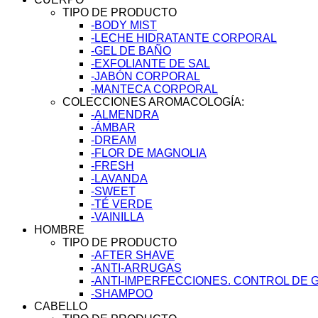
TIPO DE PRODUCTO
-BODY MIST
-LECHE HIDRATANTE CORPORAL
-GEL DE BAÑO
-EXFOLIANTE DE SAL
-JABÓN CORPORAL
-MANTECA CORPORAL
COLECCIONES AROMACOLOGÍA:
-ALMENDRA
-ÁMBAR
-DREAM
-FLOR DE MAGNOLIA
-FRESH
-LAVANDA
-SWEET
-TÉ VERDE
-VAINILLA
HOMBRE
TIPO DE PRODUCTO
-AFTER SHAVE
-ANTI-ARRUGAS
-ANTI-IMPERFECCIONES. CONTROL DE 
-SHAMPOO
CABELLO