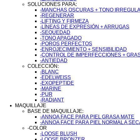
SOLUCIONES PARA:
-MANCHAS OSCURAS + TONO IRREGULAR
-REGENERAR
-LIFTING Y FIRMEZA
-LÍNEAS DE EXPRESIÓN + ARRUGAS
-SEQUEDAD
-TONO APAGADO
-POROS PERFECTOS
-ENROJECIMIENTO + SENSIBILIDAD
-CONTROL DE IMPERFECCIONES + GRA
-ANTIEDAD
COLECCIÓN:
-BLANC
-EDELWEISS
-EXOPEPTIDE
-MARINE
-PUR
-RADIANT
MAQUILLAJE
BASE DE MAQUILLAJE:
-ANNOA FACE PARA PIEL GRASA MATE
-ANNOA FACE PARA PIEL NORMAL A SE
-COLOR
-LOOSE BLUSH
-LOOSE BRONZER