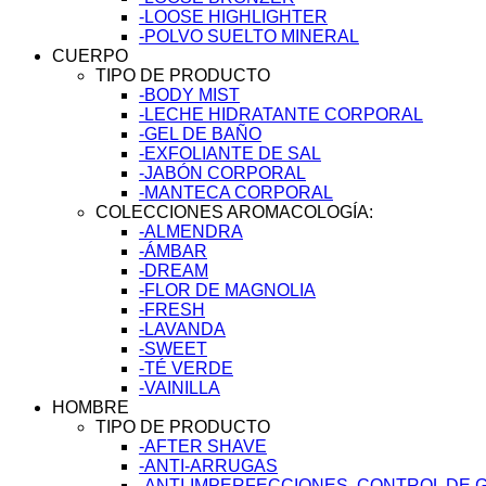
-LOOSE HIGHLIGHTER
-POLVO SUELTO MINERAL
CUERPO
TIPO DE PRODUCTO
-BODY MIST
-LECHE HIDRATANTE CORPORAL
-GEL DE BAÑO
-EXFOLIANTE DE SAL
-JABÓN CORPORAL
-MANTECA CORPORAL
COLECCIONES AROMACOLOGÍA:
-ALMENDRA
-ÁMBAR
-DREAM
-FLOR DE MAGNOLIA
-FRESH
-LAVANDA
-SWEET
-TÉ VERDE
-VAINILLA
HOMBRE
TIPO DE PRODUCTO
-AFTER SHAVE
-ANTI-ARRUGAS
-ANTI-IMPERFECCIONES. CONTROL DE 