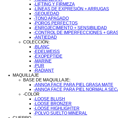
-LIFTING Y FIRMEZA
-LÍNEAS DE EXPRESIÓN + ARRUGAS
-SEQUEDAD
-TONO APAGADO
-POROS PERFECTOS
-ENROJECIMIENTO + SENSIBILIDAD
-CONTROL DE IMPERFECCIONES + GRA
-ANTIEDAD
COLECCIÓN:
-BLANC
-EDELWEISS
-EXOPEPTIDE
-MARINE
-PUR
-RADIANT
MAQUILLAJE
BASE DE MAQUILLAJE:
-ANNOA FACE PARA PIEL GRASA MATE
-ANNOA FACE PARA PIEL NORMAL A SE
-COLOR
-LOOSE BLUSH
-LOOSE BRONZER
-LOOSE HIGHLIGHTER
-POLVO SUELTO MINERAL
CUERPO