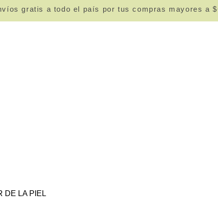
víos gratis a todo el país por tus compras mayores a 
DE LA PIEL