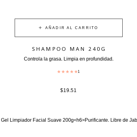
AÑADIR AL CARRITO
SHAMPOO MAN 240G
Controla la grasa. Limpia en profundidad.
1
Valorado con
5.00
de 5
$
19.51