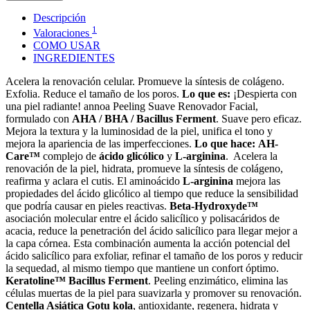
Descripción
1
Valoraciones
COMO USAR
INGREDIENTES
Acelera la renovación celular. Promueve la síntesis de colágeno.
Exfolia. Reduce el tamaño de los poros.
Lo que es:
¡Despierta con
una piel radiante! annoa Peeling Suave Renovador Facial,
formulado con
AHA / BHA / Bacillus Ferment
. Suave pero eficaz.
Mejora la textura y la luminosidad de la piel, unifica el tono y
mejora la apariencia de las imperfecciones.
Lo que hace:
AH-
Care™
complejo de
ácido glicólico
y
L-arginina
. Acelera la
renovación de la piel, hidrata, promueve la síntesis de colágeno,
reafirma y aclara el cutis. El aminoácido
L-arginina
mejora las
propiedades del ácido glicólico al tiempo que reduce la sensibilidad
que podría causar en pieles reactivas.
Beta-Hydroxyde™
asociación molecular entre el ácido salicílico y polisacáridos de
acacia, reduce la penetración del ácido salicílico para llegar mejor a
la capa córnea. Esta combinación aumenta la acción potencial del
ácido salicílico para exfoliar, refinar el tamaño de los poros y reducir
la sequedad, al mismo tiempo que mantiene un confort óptimo.
Keratoline™ Bacillus Ferment
. Peeling enzimático, elimina las
células muertas de la piel para suavizarla y promover su renovación.
Centella Asiática Gotu kola
, antioxidante, regenera, hidrata y