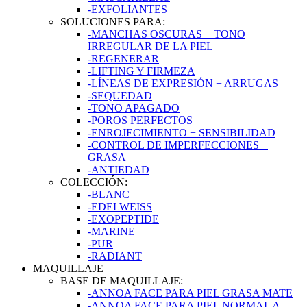
-EXFOLIANTES
SOLUCIONES PARA:
-MANCHAS OSCURAS + TONO
IRREGULAR DE LA PIEL
-REGENERAR
-LIFTING Y FIRMEZA
-LÍNEAS DE EXPRESIÓN + ARRUGAS
-SEQUEDAD
-TONO APAGADO
-POROS PERFECTOS
-ENROJECIMIENTO + SENSIBILIDAD
-CONTROL DE IMPERFECCIONES +
GRASA
-ANTIEDAD
COLECCIÓN:
-BLANC
-EDELWEISS
-EXOPEPTIDE
-MARINE
-PUR
-RADIANT
MAQUILLAJE
BASE DE MAQUILLAJE:
-ANNOA FACE PARA PIEL GRASA MATE
-ANNOA FACE PARA PIEL NORMAL A