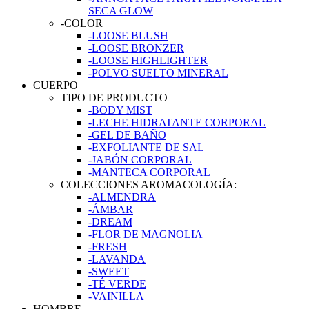
SECA GLOW
-COLOR
-LOOSE BLUSH
-LOOSE BRONZER
-LOOSE HIGHLIGHTER
-POLVO SUELTO MINERAL
CUERPO
TIPO DE PRODUCTO
-BODY MIST
-LECHE HIDRATANTE CORPORAL
-GEL DE BAÑO
-EXFOLIANTE DE SAL
-JABÓN CORPORAL
-MANTECA CORPORAL
COLECCIONES AROMACOLOGÍA:
-ALMENDRA
-ÁMBAR
-DREAM
-FLOR DE MAGNOLIA
-FRESH
-LAVANDA
-SWEET
-TÉ VERDE
-VAINILLA
HOMBRE