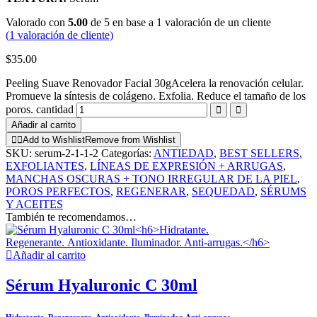
Valorado con
5.00
de 5 en base a
1
valoración de un cliente
(
1
valoración de cliente)
$
35.00
Peeling Suave Renovador Facial 30gAcelera la renovación celular.
Promueve la síntesis de colágeno. Exfolia. Reduce el tamaño de los
poros. cantidad
Añadir al carrito
Add to Wishlist
Remove from Wishlist
SKU:
serum-2-1-1-2
Categorías:
ANTIEDAD
,
BEST SELLERS
,
EXFOLIANTES
,
LÍNEAS DE EXPRESIÓN + ARRUGAS
,
MANCHAS OSCURAS + TONO IRREGULAR DE LA PIEL
,
POROS PERFECTOS
,
REGENERAR
,
SEQUEDAD
,
SÉRUMS
Y ACEITES
También te recomendamos…
Añadir al carrito
Sérum Hyaluronic C 30ml