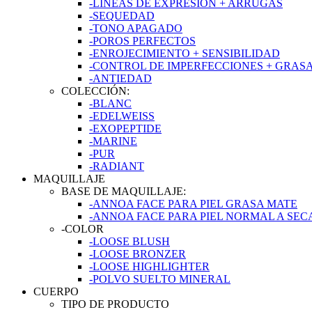
-LÍNEAS DE EXPRESIÓN + ARRUGAS
-SEQUEDAD
-TONO APAGADO
-POROS PERFECTOS
-ENROJECIMIENTO + SENSIBILIDAD
-CONTROL DE IMPERFECCIONES + GRAS
-ANTIEDAD
COLECCIÓN:
-BLANC
-EDELWEISS
-EXOPEPTIDE
-MARINE
-PUR
-RADIANT
MAQUILLAJE
BASE DE MAQUILLAJE:
-ANNOA FACE PARA PIEL GRASA MATE
-ANNOA FACE PARA PIEL NORMAL A SE
-COLOR
-LOOSE BLUSH
-LOOSE BRONZER
-LOOSE HIGHLIGHTER
-POLVO SUELTO MINERAL
CUERPO
TIPO DE PRODUCTO