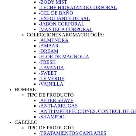
-BODY MIST
-LECHE HIDRATANTE CORPORAL
-GEL DE BAÑO
-EXFOLIANTE DE SAL
-JABÓN CORPORAL
-MANTECA CORPORAL
COLECCIONES AROMACOLOGÍA:
-ALMENDRA
-ÁMBAR
-DREAM
-FLOR DE MAGNOLIA
-FRESH
-LAVANDA
-SWEET
-TÉ VERDE
-VAINILLA
HOMBRE
TIPO DE PRODUCTO
-AFTER SHAVE
-ANTI-ARRUGAS
-ANTI-IMPERFECCIONES. CONTROL DE 
-SHAMPOO
CABELLO
TIPO DE PRODUCTO
-TRATAMIENTOS CAPILARES