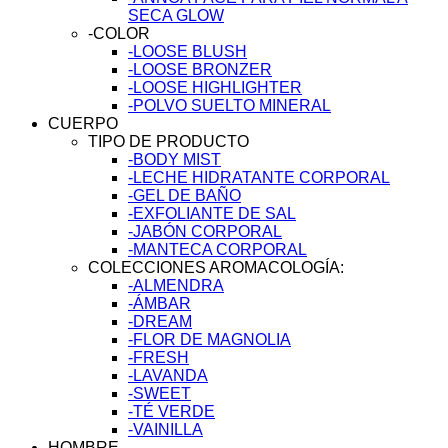
SECA GLOW
-COLOR
-LOOSE BLUSH
-LOOSE BRONZER
-LOOSE HIGHLIGHTER
-POLVO SUELTO MINERAL
CUERPO
TIPO DE PRODUCTO
-BODY MIST
-LECHE HIDRATANTE CORPORAL
-GEL DE BAÑO
-EXFOLIANTE DE SAL
-JABÓN CORPORAL
-MANTECA CORPORAL
COLECCIONES AROMACOLOGÍA:
-ALMENDRA
-ÁMBAR
-DREAM
-FLOR DE MAGNOLIA
-FRESH
-LAVANDA
-SWEET
-TÉ VERDE
-VAINILLA
HOMBRE