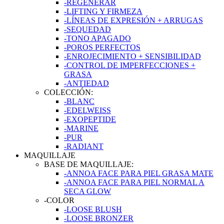
-REGENERAR
-LIFTING Y FIRMEZA
-LÍNEAS DE EXPRESIÓN + ARRUGAS
-SEQUEDAD
-TONO APAGADO
-POROS PERFECTOS
-ENROJECIMIENTO + SENSIBILIDAD
-CONTROL DE IMPERFECCIONES +
GRASA
-ANTIEDAD
COLECCIÓN:
-BLANC
-EDELWEISS
-EXOPEPTIDE
-MARINE
-PUR
-RADIANT
MAQUILLAJE
BASE DE MAQUILLAJE:
-ANNOA FACE PARA PIEL GRASA MATE
-ANNOA FACE PARA PIEL NORMAL A
SECA GLOW
-COLOR
-LOOSE BLUSH
-LOOSE BRONZER