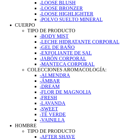
-LOOSE BLUSH
-LOOSE BRONZER
-LOOSE HIGHLIGHTER
-POLVO SUELTO MINERAL
CUERPO
TIPO DE PRODUCTO
-BODY MIST
-LECHE HIDRATANTE CORPORAL
-GEL DE BAÑO
-EXFOLIANTE DE SAL
-JABÓN CORPORAL
-MANTECA CORPORAL
COLECCIONES AROMACOLOGÍA:
-ALMENDRA
-ÁMBAR
-DREAM
-FLOR DE MAGNOLIA
-FRESH
-LAVANDA
-SWEET
-TÉ VERDE
-VAINILLA
HOMBRE
TIPO DE PRODUCTO
-AFTER SHAVE