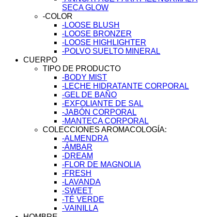
SECA GLOW
-COLOR
-LOOSE BLUSH
-LOOSE BRONZER
-LOOSE HIGHLIGHTER
-POLVO SUELTO MINERAL
CUERPO
TIPO DE PRODUCTO
-BODY MIST
-LECHE HIDRATANTE CORPORAL
-GEL DE BAÑO
-EXFOLIANTE DE SAL
-JABÓN CORPORAL
-MANTECA CORPORAL
COLECCIONES AROMACOLOGÍA:
-ALMENDRA
-ÁMBAR
-DREAM
-FLOR DE MAGNOLIA
-FRESH
-LAVANDA
-SWEET
-TÉ VERDE
-VAINILLA
HOMBRE