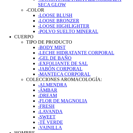
SECA GLOW
-COLOR
-LOOSE BLUSH
-LOOSE BRONZER
-LOOSE HIGHLIGHTER
-POLVO SUELTO MINERAL
CUERPO
TIPO DE PRODUCTO
-BODY MIST
-LECHE HIDRATANTE CORPORAL
-GEL DE BAÑO
-EXFOLIANTE DE SAL
-JABÓN CORPORAL
-MANTECA CORPORAL
COLECCIONES AROMACOLOGÍA:
-ALMENDRA
-ÁMBAR
-DREAM
-FLOR DE MAGNOLIA
-FRESH
-LAVANDA
-SWEET
-TÉ VERDE
-VAINILLA
HOMBRE